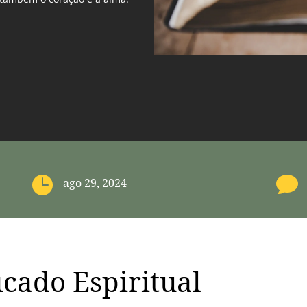


ago 29, 2024
icado Espiritual