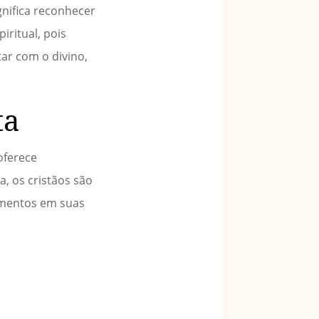
gnifica reconhecer
iritual, pois
ar com o divino,
ta
 oferece
a, os cristãos são
namentos em suas