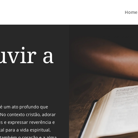
Home
uvir a
r é um ato profundo que
 No contexto cristão, adorar
s e expressar reverência e
l para a vida espiritual,
 também o coração e a alma.