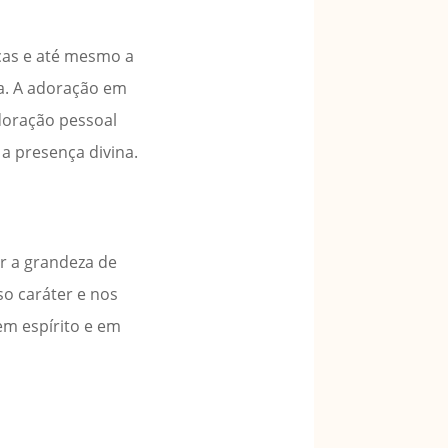
ças e até mesmo a
ia. A adoração em
adoração pessoal
a presença divina.
er a grandeza de
so caráter e nos
em espírito e em