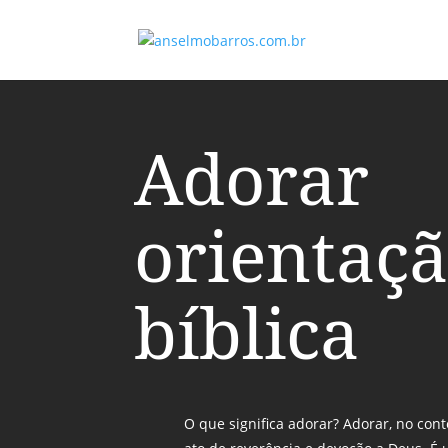
Adorar
orientaç
bíblica
O que significa adorar? Adorar, no cont