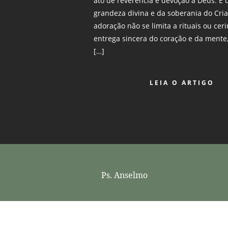
ato de reverência e devoção a Deus. 
grandeza divina e da soberania do Cria
adoração não se limita a rituais ou ce
entrega sincera do coração e da mente
[…]
LEIA O ARTIGO
Ps. Anselmo