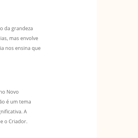
to da grandeza
nias, mas envolve
ia nos ensina que
 no Novo
ção é um tema
ificativa. A
e o Criador.