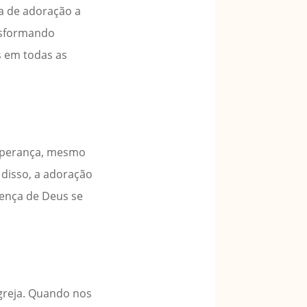
a de adoração a
ansformando
s em todas as
 esperança, mesmo
 disso, a adoração
sença de Deus se
igreja. Quando nos