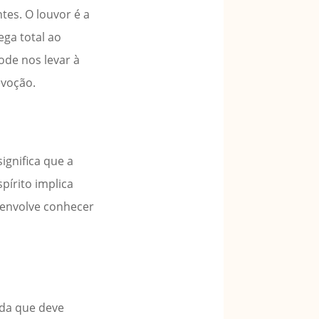
es. O louvor é a
ga total ao
ode nos levar à
evoção.
ignifica que a
pírito implica
envolve conhecer
ida que deve