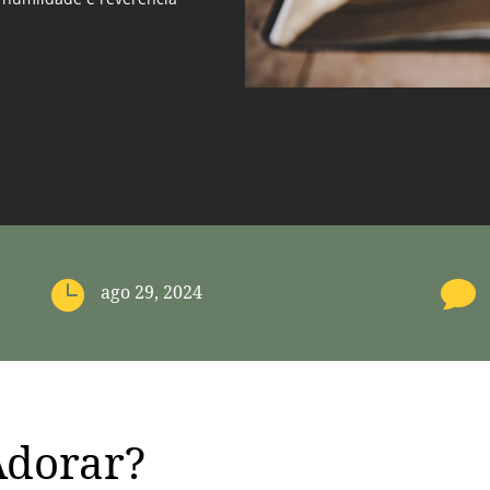


ago 29, 2024
Adorar?