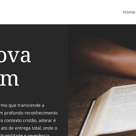
Home
ova
em
ermo que transcende a
 um profundo reconhecimento
 contexto cristão, adorar é
 ato de entrega total, onde o
 humildade e reverência