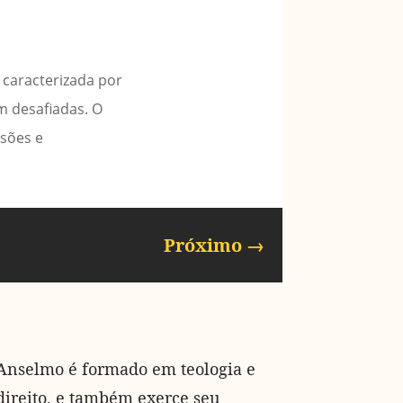
 caracterizada por
m desafiadas. O
ssões e
Próximo
→
Anselmo é formado em teologia e
direito, e também exerce seu