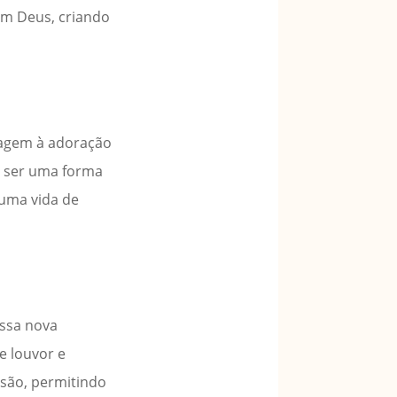
om Deus, criando
dagem à adoração
e ser uma forma
 uma vida de
Essa nova
 louvor e
ssão, permitindo