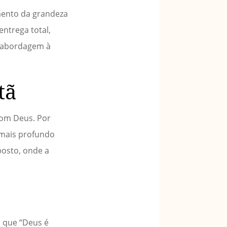
mento da grandeza
entrega total,
a abordagem à
tã
com Deus. Por
 mais profundo
posto, onde a
a que “Deus é