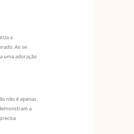
tiza a
orado. Ao se
m a uma adoração
ção não é apenas
 demonstram a
precisa