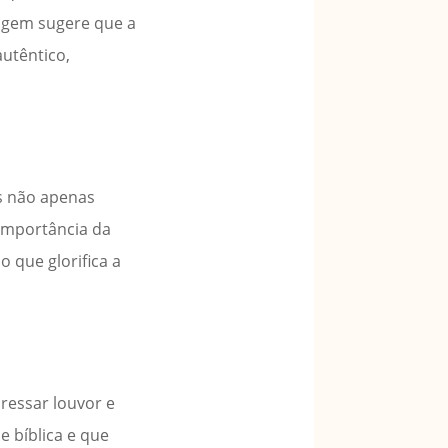
dagem sugere que a
autêntico,
s não apenas
importância da
 que glorifica a
ressar louvor e
 bíblica e que