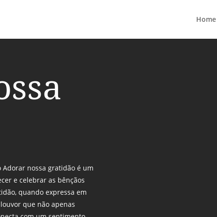
Home
ossa
o Adorar nossa gratidão é um
cer e celebrar as bênçãos
tidão, quando expressa em
 louvor que não apenas
onecta com um sentimento