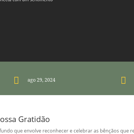


ago 29, 2024
Nossa Gratidão
ofundo que envolve reconhecer e celebrar as bênçãos que