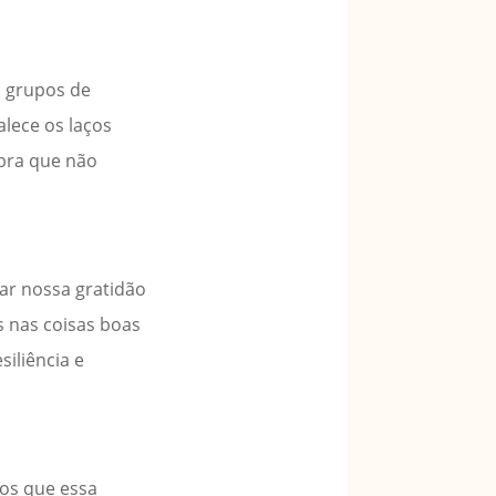
u grupos de
alece os laços
bra que não
ar nossa gratidão
 nas coisas boas
iliência e
os que essa