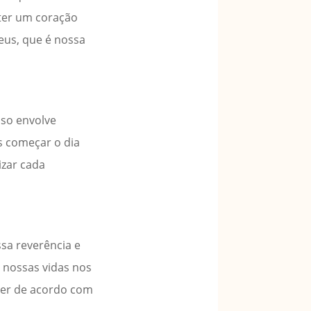
nter um coração
eus, que é nossa
sso envolve
s começar o dia
izar cada
sa reverência e
 nossas vidas nos
iver de acordo com