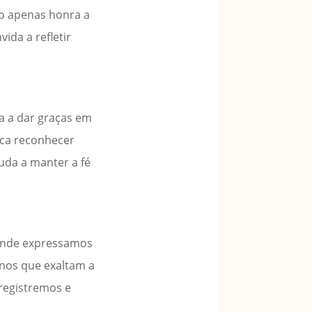
ão apenas honra a
ida a refletir
na a dar graças em
fica reconhecer
uda a manter a fé
 onde expressamos
nos que exaltam a
 registremos e