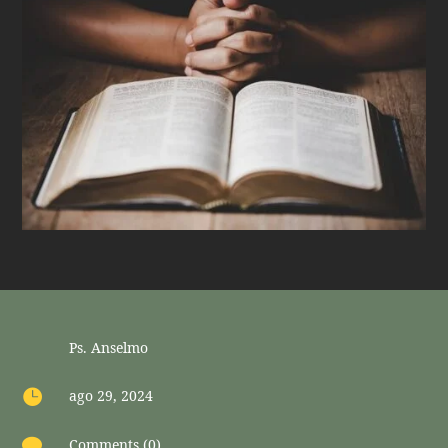
Ps. Anselmo

ago 29, 2024

Comments (0)