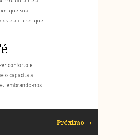
ocorre durante a
mos que Sua
ões e atitudes que
Fé
zer conforto e
e o capacita a
de, lembrando-nos
Próximo
→