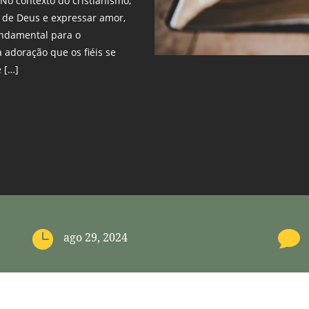
 No contexto do cristianismo,
a de Deus e expressar amor,
undamental para o
a adoração que os fiéis se
 […]


ago 29, 2024