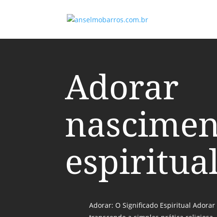
Adorar
nascimen
espiritua
Adorar: O Significado Espiritual Adora