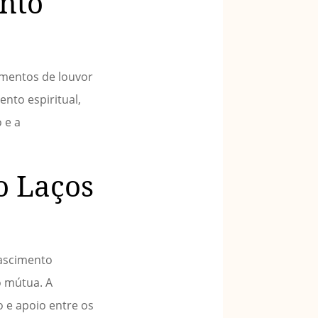
nto
omentos de louvor
ento espiritual,
 e a
o Laços
nascimento
o mútua. A
 e apoio entre os