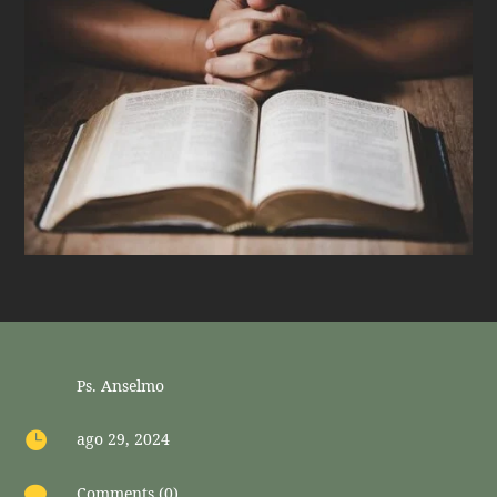
Ps. Anselmo

ago 29, 2024

Comments (0)