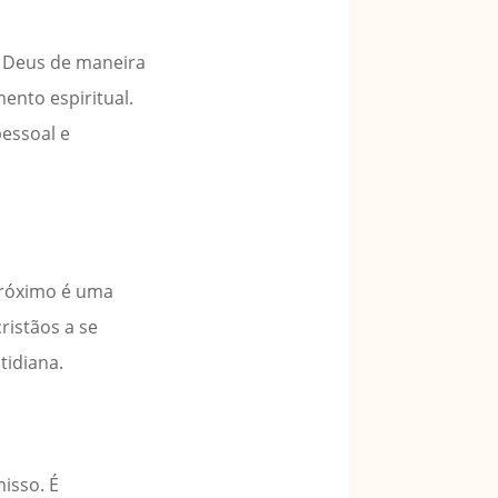
m Deus de maneira
mento espiritual.
pessoal e
próximo é uma
ristãos a se
tidiana.
isso. É