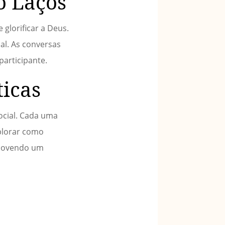
o Laços
glorificar a Deus.
al. As conversas
articipante.
ticas
ocial. Cada uma
plorar como
romovendo um