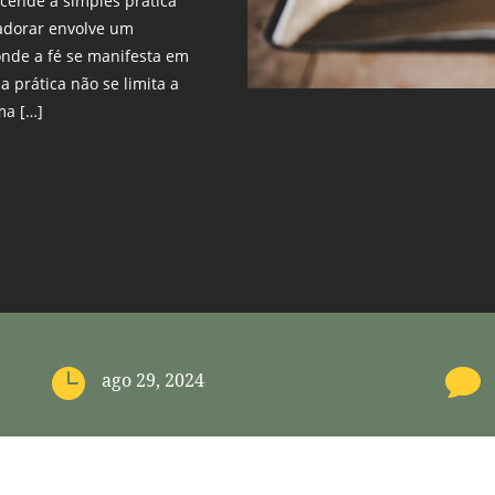
scende a simples prática
 adorar envolve um
onde a fé se manifesta em
 prática não se limita a
ma […]


ago 29, 2024