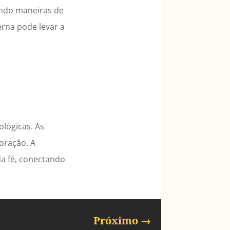
ando maneiras de
erna pode levar a
ológicas. As
oração. A
da fé, conectando
Próximo
→