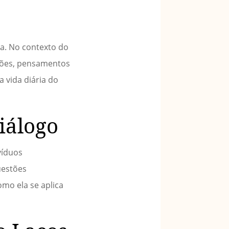
sa. No contexto do
ações, pensamentos
a vida diária do
iálogo
víduos
uestões
mo ela se aplica