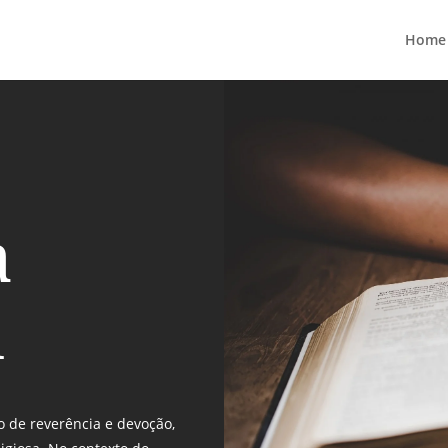
Home
a
l
o de reverência e devoção,