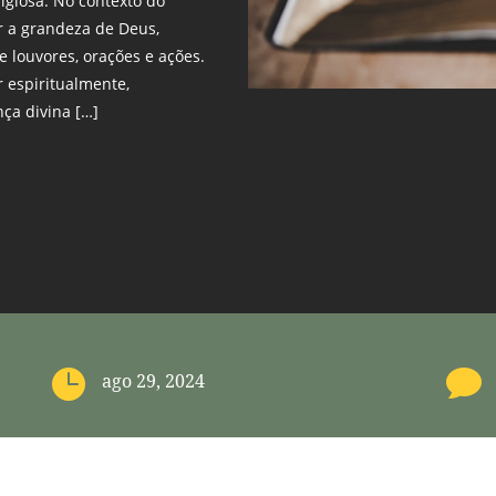
igiosa. No contexto do
r a grandeza de Deus,
 louvores, orações e ações.
 espiritualmente,
nça divina […]


ago 29, 2024