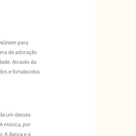
 reúnem para
fera de adoração
ade. Através da
dos e fortalecidos
ada um desses
 A música, por
o. A dança e a