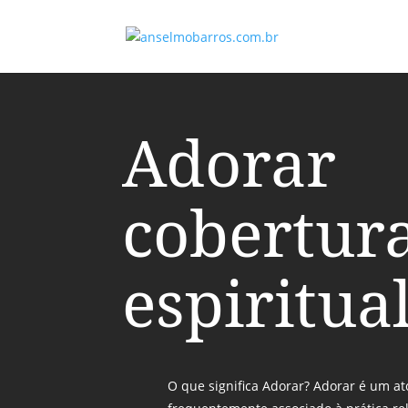
Adorar
cobertur
espiritua
O que significa Adorar? Adorar é um at