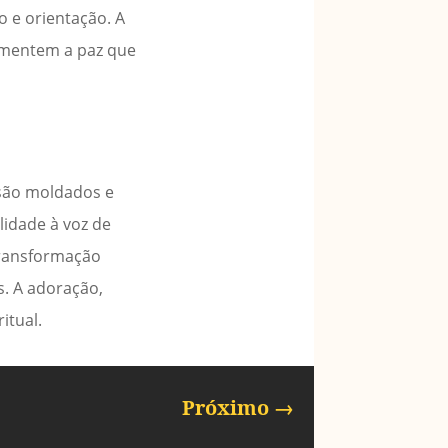
o e orientação. A
rimentem a paz que
 são moldados e
idade à voz de
transformação
s. A adoração,
itual.
Próximo
→