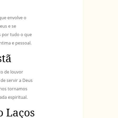
 que envolve o
eus e se
s por tudo o que
ntima e pessoal.
stã
o de louvor
 de servir a Deus
 nos tornamos
da espiritual.
o Laços