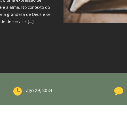
as. É uma expressão de
e e a alma. No contexto do
cer a grandeza de Deus e se
de de servir é […]


ago 29, 2024