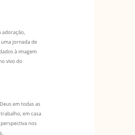
m adoração,
a uma jornada de
ldados à imagem
ho vivo do
a Deus em todas as
trabalho, em casa
 perspectiva nos
s.