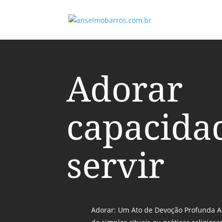
Adorar
capacida
servir
Adorar: Um Ato de Devoção Profunda A