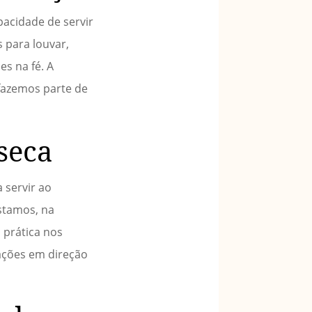
acidade de servir
 para louvar,
es na fé. A
fazemos parte de
seca
 servir ao
stamos, na
 prática nos
ações em direção