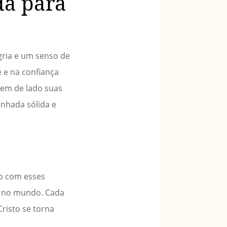
da para
egria e um senso de
 e na confiança
xem de lado suas
nhada sólida e
do com esses
to no mundo. Cada
risto se torna