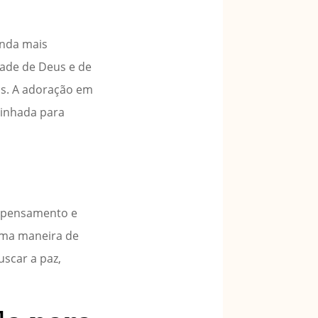
inda mais
dade de Deus e de
as. A adoração em
minhada para
, pensamento e
 uma maneira de
uscar a paz,