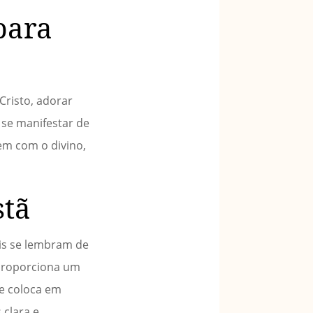
para
Cristo, adorar
 se manifestar de
tem com o divino,
stã
iéis se lembram de
 proporciona um
se coloca em
 clara e