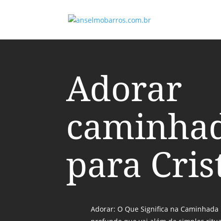
Adorar
caminha
para Cris
Adorar: O Que Significa na Caminhada 