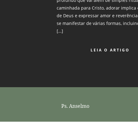
profundo que vai além de simples rituai
caminhada para Cristo, adorar implic
de Deus e expressar amor e reverência
se manifestar de várias formas, incluin
[…]
LEIA O ARTIGO
Ps. Anselmo