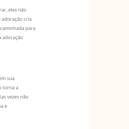
ar, eles não
 adoração cria
a caminhada para
sa adoração
 em sua
o torna a
itas vezes não
na e