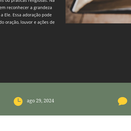
s ou práticas religiosas. Na
a em reconhecer a grandeza
 a Ele. Essa adoração pode
do oração, louvor e ações de


ago 29, 2024