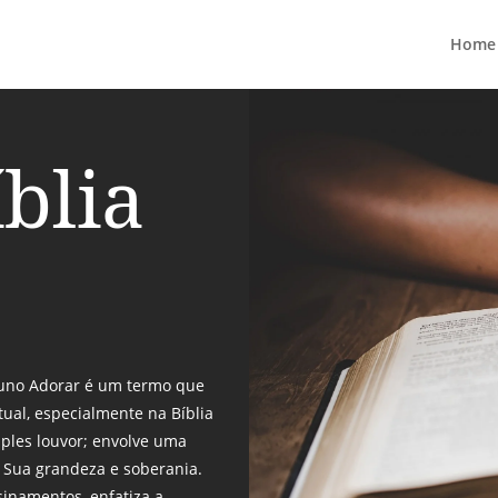
Home
blia
Aluno Adorar é um termo que
tual, especialmente na Bíblia
mples louvor; envolve uma
o Sua grandeza e soberania.
sinamentos, enfatiza a