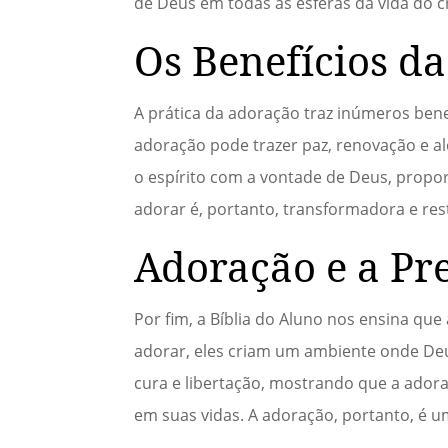
de Deus em todas as esferas da vida do c
Os Benefícios d
A prática da adoração traz inúmeros benef
adoração pode trazer paz, renovação e al
o espírito com a vontade de Deus, propo
adorar é, portanto, transformadora e re
Adoração e a Pr
Por fim, a Bíblia do Aluno nos ensina qu
adorar, eles criam um ambiente onde Deu
cura e libertação, mostrando que a ador
em suas vidas. A adoração, portanto, é u