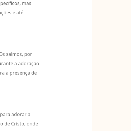
specíficos, mas
ações e até
Os salmos, por
durante a adoração
ra a presença de
 para adorar a
po de Cristo, onde