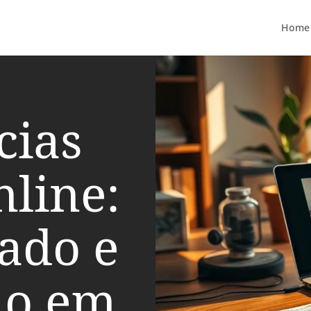
Home
cias
nline:
ado e
o em