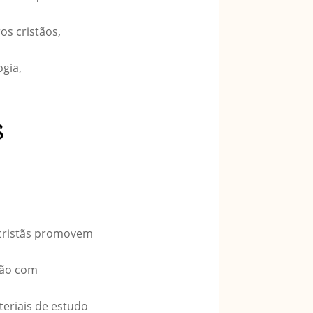
os cristãos,
gia,
s
 cristãs promovem
ição com
teriais de estudo