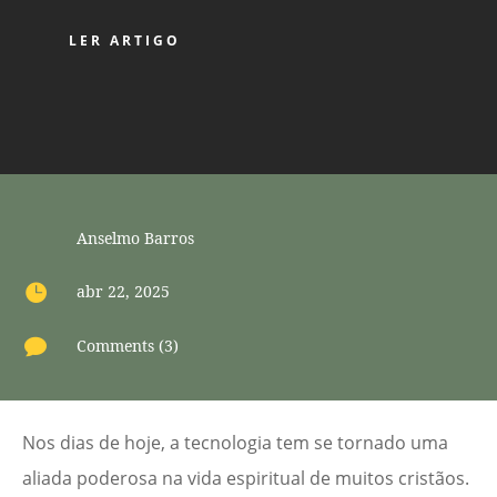
LER ARTIGO
Anselmo Barros

abr 22, 2025

Comments (3)
Nos dias de hoje, a tecnologia tem se tornado uma
aliada poderosa na vida espiritual de muitos cristãos.