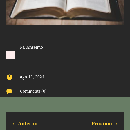
Ps. Anselmo

ago 13, 2024

Comments (0)
←
Anterior
Próximo
→