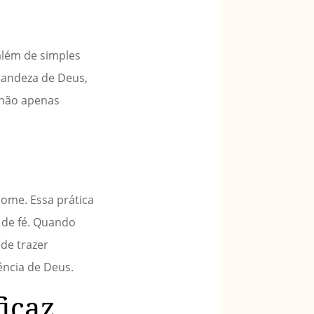
além de simples
randeza de Deus,
e não apenas
ome. Essa prática
 de fé. Quando
ode trazer
ência de Deus.
icaz