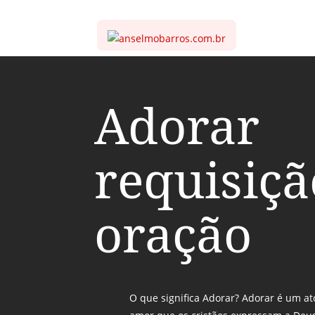
Adorar
requisiçã
oração
O que significa Adorar? Adorar é um a