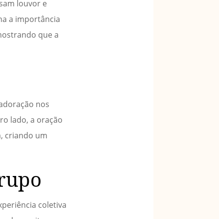
ssam louvor e
ina a importância
 mostrando que a
A adoração nos
ro lado, a oração
a, criando um
grupo
periência coletiva