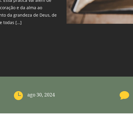
 Essa prática vai além de
o coração e da alma ao
nto da grandeza de Deus, de
e todas […]


ago 30, 2024