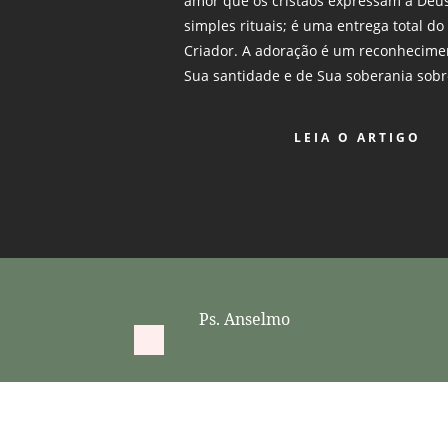
amor que os cristãos expressam a Deus.
simples rituais; é uma entrega total d
Criador. A adoração é um reconhecime
Sua santidade e de Sua soberania sobr
LEIA O ARTIGO
Ps. Anselmo