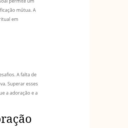
soal permite um
ficação mútua. A
ritual em
e
afios. A falta de
iva. Superar esses
que a adoração e a
oração