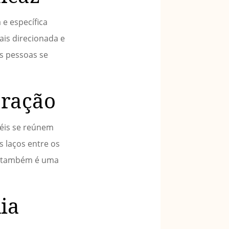
 e específica
ais direcionada e
as pessoas se
oração
iéis se reúnem
s laços entre os
po também é uma
ia