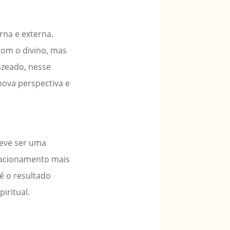
rna e externa.
com o divino, mas
nzeado, nesse
nova perspectiva e
deve ser uma
elacionamento mais
é o resultado
iritual.