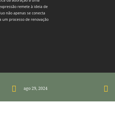
ática da adoração a uma
expressão remete à ideia de
íduo não apenas se conecta
a um processo de renovação


ago 29, 2024