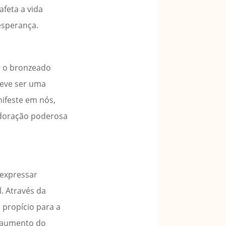
feta a vida
esperança.
r o bronzeado
 deve ser uma
ifeste em nós,
 adoração poderosa
 expressar
l. Através da
propício para a
m aumento do