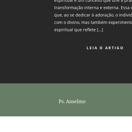
espiritual é um conceito que une a pr
transformação interna e externa. Essa 
que, ao se dedicar à adoração, o indiv
com o divino, mas também experiment
espiritual que reflete […]
LEIA O ARTIGO
Ps. Anselmo