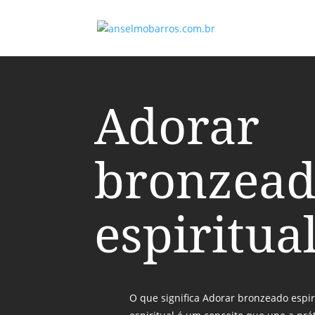
Adorar
bronzea
espiritua
O que significa Adorar bronzeado espi