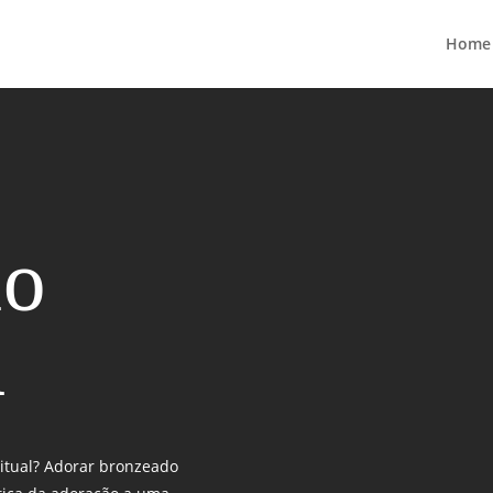
Home
do
l
ritual? Adorar bronzeado