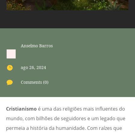
Anselmo Barros

ago 26, 2024

Comments (0)
Cristianismo
é uma das religiões mais influentes do
mundo, com bilhões de seguidores e um legado que
permeia a história da humanidade. Com raízes que